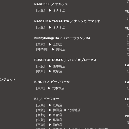
［
NARCISSE ／ ナルシス
［大阪］ ▶
ミナミ店
Y
［
NANSHIKA YAMATOYA ／ ナンシカ ヤマトヤ
［大阪］ ▶
ミナミ店
Y
［
bunnyloungeB4 ／ バニーラウンジB4
［
［東京］ ▶
上野店
［
［神奈川］ ▶
川崎店
［
［
BUNCH OF ROSES ／ バンチオブローゼス
L
［大阪］ ▶
西中島店
［岐阜］ ▶
岐阜店
［
ラウンジェット
B-NOIR ／ ビーノワール
L
［東京］ ▶
六本木店
［
B4 ／ ビーフォー
L
［広島］ ▶
広島店
［
［大阪］ ▶
梅田店
▶
北新地店
［京都］ ▶
京都店
W
［滋賀］ ▶
草津店
［
［宮城］ ▶
仙台店