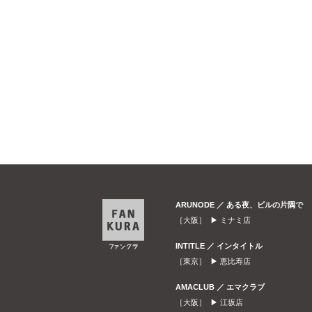
ARUNODE ／ ある夜、ビルの片隅で
［大阪］ ▶
ミナミ店
INTITLE ／ インタイトル
［東京］ ▶
恵比寿店
AMACLUB ／ エマクラブ
［大阪］ ▶
江坂店