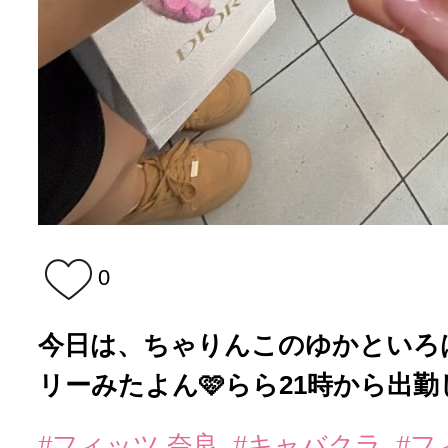
0
今日は、ちゃりんこのゆかといろ
リーみたよん🩷らら21時から出勤
#フィッツ 奈良
#キャバクラ
#フ