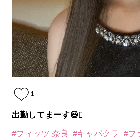
1
出勤してまーす😆🫪
#フィッツ 奈良
#キャバクラ
#フ