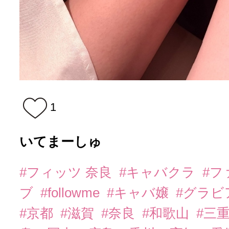
1
いてまーしゅ
#フィッツ 奈良
#キャバクラ
#フ
ブ
#followme
#キャバ嬢
#グラビ
#京都
#滋賀
#奈良
#和歌山
#三