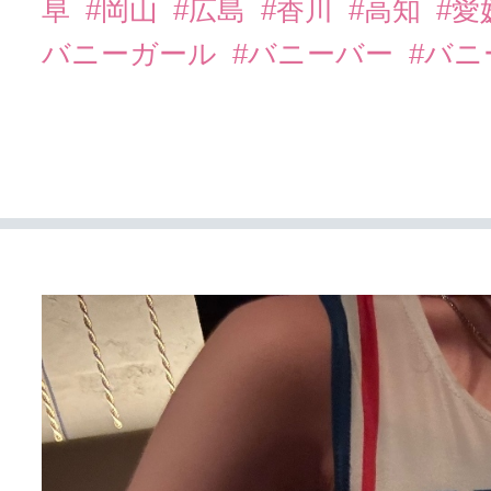
阜
#岡山
#広島
#香川
#高知
#愛
バニーガール
#バニーバー
#バ