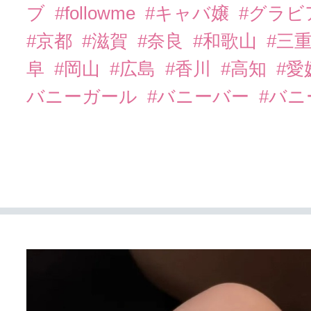
ブ
#followme
#キャバ嬢
#グラビ
#京都
#滋賀
#奈良
#和歌山
#三
阜
#岡山
#広島
#香川
#高知
#愛
バニーガール
#バニーバー
#バ