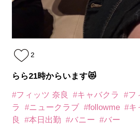
2
らら21時からいます😻
#フィッツ 奈良
#キャバクラ
#フ
ラ
#ニュークラブ
#followme
#
良
#本日出勤
#バニー
#バー