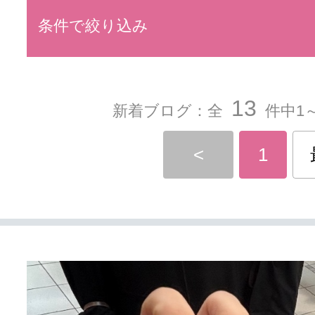
条件で絞り込み
13
新着ブログ：全
件中1～
<
1