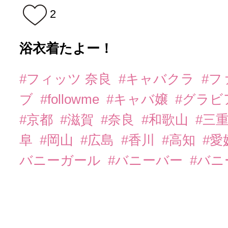
2
浴衣着たよー！
#フィッツ 奈良
#キャバクラ
#フ
ブ
#followme
#キャバ嬢
#グラビ
#京都
#滋賀
#奈良
#和歌山
#三
阜
#岡山
#広島
#香川
#高知
#愛
バニーガール
#バニーバー
#バ