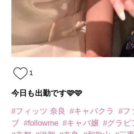
1
今日も出勤です🩷🩷
#フィッツ 奈良
#キャバクラ
#フ
ブ
#followme
#キャバ嬢
#グラビ