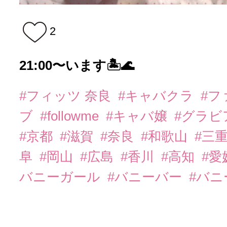
2
21:00〜います🏝️🌊
#フィッツ 奈良
#キャバクラ
#フ
ブ
#followme
#キャバ嬢
#グラビ
#京都
#滋賀
#奈良
#和歌山
#三
阜
#岡山
#広島
#香川
#高知
#愛
バニーガール
#バニーバー
#バ