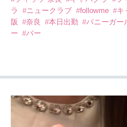
ラ
#ニュークラブ
#followme
#
阪
#奈良
#本日出勤
#バニーガー
ー
#バー