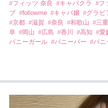
#フィッツ 奈良
#キャバクラ
#フ
ブ
#followme
#キャバ嬢
#グラビ
#京都
#滋賀
#奈良
#和歌山
#三
阜
#岡山
#広島
#香川
#高知
#愛
バニーガール
#バニーバー
#バ