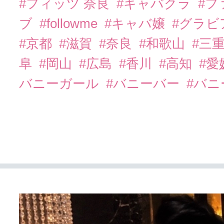
#フィッツ 奈良
#キャバクラ
#フ
ブ
#followme
#キャバ嬢
#グラビ
#京都
#滋賀
#奈良
#和歌山
#三
阜
#岡山
#広島
#香川
#高知
#愛
バニーガール
#バニーバー
#バ