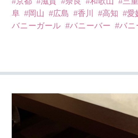
#京都
#滋賀
#奈良
#和歌山
#三
阜
#岡山
#広島
#香川
#高知
#愛
バニーガール
#バニーバー
#バ