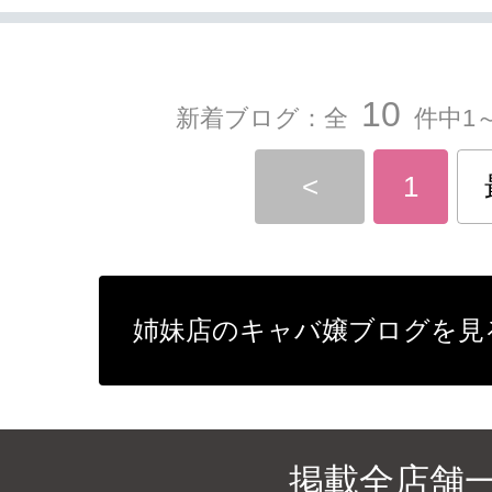
10
新着ブログ：全
件中1～
<
1
姉妹店のキャバ嬢ブログを見
掲載全店舗