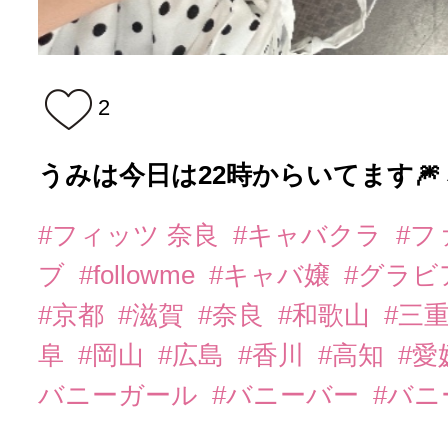
2
うみは今日は22時からいてます🎆
#フィッツ 奈良
#キャバクラ
#フ
ブ
#followme
#キャバ嬢
#グラビ
#京都
#滋賀
#奈良
#和歌山
#三
阜
#岡山
#広島
#香川
#高知
#愛
バニーガール
#バニーバー
#バ