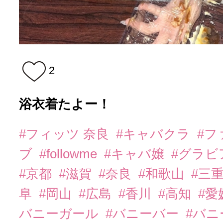
2
浴衣着たよー！
#フィッツ 奈良
#キャバクラ
#フ
ブ
#followme
#キャバ嬢
#グラビ
#京都
#滋賀
#奈良
#和歌山
#三
阜
#岡山
#広島
#香川
#高知
#愛
バニーガール
#バニーバー
#バ