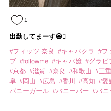
1
出勤してまーす😆🫪
#フィッツ 奈良
#キャバクラ
#フ
ブ
#followme
#キャバ嬢
#グラビ
#京都
#滋賀
#奈良
#和歌山
#三
阜
#岡山
#広島
#香川
#高知
#愛
バニーガール
#バニーバー
#バ