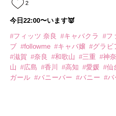
2
今日22:00〜います👿
#フィッツ 奈良
#キャバクラ
#フ
ブ
#followme
#キャバ嬢
#グラビ
#滋賀
#奈良
#和歌山
#三重
#神
山
#広島
#香川
#高知
#愛媛
#仙
ガール
#バニーバー
#バニー
#