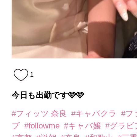
1
今日も出勤です🩷🩷
#フィッツ 奈良
#キャバクラ
#フ
ブ
#followme
#キャバ嬢
#グラビ