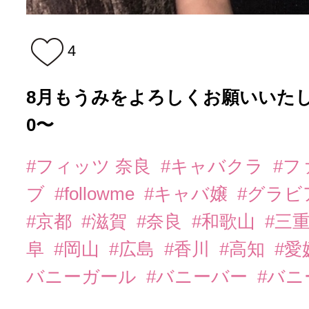
4
8月もうみをよろしくお願いいたします
0〜
#フィッツ 奈良
#キャバクラ
#フ
ブ
#followme
#キャバ嬢
#グラビ
#京都
#滋賀
#奈良
#和歌山
#三
阜
#岡山
#広島
#香川
#高知
#愛
バニーガール
#バニーバー
#バ