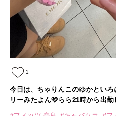
1
今日は、ちゃりんこのゆかといろ
リーみたよん🩷らら21時から出勤
#フィッツ 奈良
#キャバクラ
#フ