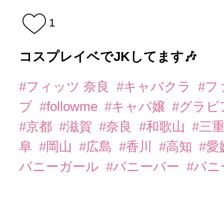
1
コスプレイベでJKしてます🎶
#フィッツ 奈良
#キャバクラ
#フ
ブ
#followme
#キャバ嬢
#グラビ
#京都
#滋賀
#奈良
#和歌山
#三
阜
#岡山
#広島
#香川
#高知
#愛
バニーガール
#バニーバー
#バ