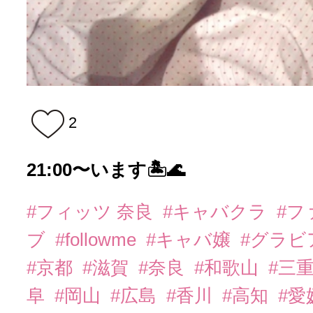
2
21:00〜います🏝️🌊
#フィッツ 奈良
#キャバクラ
#フ
ブ
#followme
#キャバ嬢
#グラビ
#京都
#滋賀
#奈良
#和歌山
#三
阜
#岡山
#広島
#香川
#高知
#愛