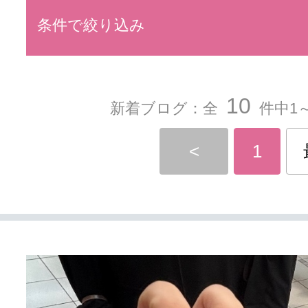
条件で絞り込み
10
新着ブログ：全
件中1～
<
1