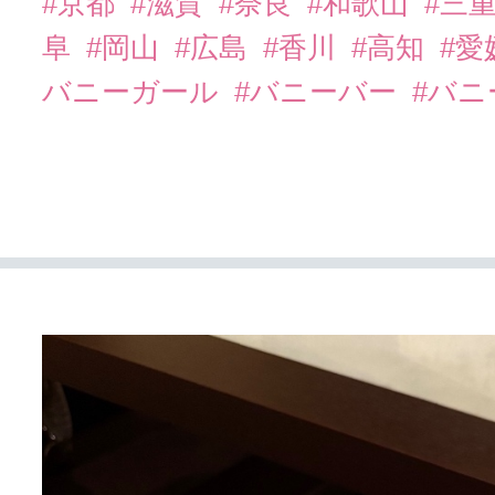
#京都
#滋賀
#奈良
#和歌山
#三
阜
#岡山
#広島
#香川
#高知
#愛
バニーガール
#バニーバー
#バ