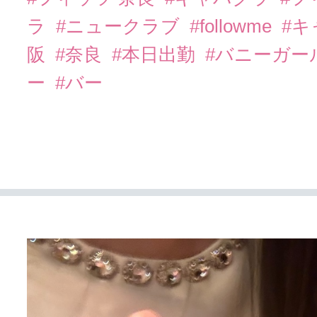
ラ
#ニュークラブ
#followme
#
阪
#奈良
#本日出勤
#バニーガー
ー
#バー