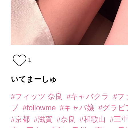
1
いてまーしゅ
#フィッツ 奈良
#キャバクラ
#フ
ブ
#followme
#キャバ嬢
#グラビ
#京都
#滋賀
#奈良
#和歌山
#三