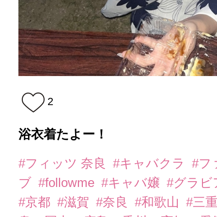
2
浴衣着たよー！
#フィッツ 奈良
#キャバクラ
#フ
ブ
#followme
#キャバ嬢
#グラビ
#京都
#滋賀
#奈良
#和歌山
#三