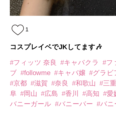
1
コスプレイベでJKしてます🎶
#フィッツ 奈良
#キャバクラ
#フ
ブ
#followme
#キャバ嬢
#グラビ
#京都
#滋賀
#奈良
#和歌山
#三
阜
#岡山
#広島
#香川
#高知
#愛
バニーガール
#バニーバー
#バ