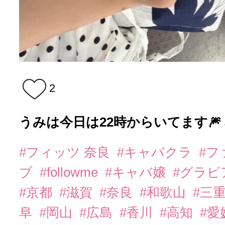
2
うみは今日は22時からいてます🎆
#フィッツ 奈良
#キャバクラ
#フ
ブ
#followme
#キャバ嬢
#グラビ
#京都
#滋賀
#奈良
#和歌山
#三
阜
#岡山
#広島
#香川
#高知
#愛