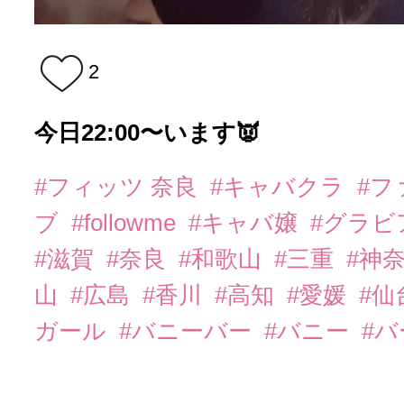
2
今日22:00〜います👿
#フィッツ 奈良
#キャバクラ
#フ
ブ
#followme
#キャバ嬢
#グラビ
#滋賀
#奈良
#和歌山
#三重
#神
山
#広島
#香川
#高知
#愛媛
#仙
ガール
#バニーバー
#バニー
#