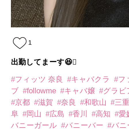
1
出勤してまーす😆🫪
#フィッツ 奈良
#キャバクラ
#フ
ブ
#followme
#キャバ嬢
#グラビ
#京都
#滋賀
#奈良
#和歌山
#三
阜
#岡山
#広島
#香川
#高知
#愛
バニーガール
#バニーバー
#バ