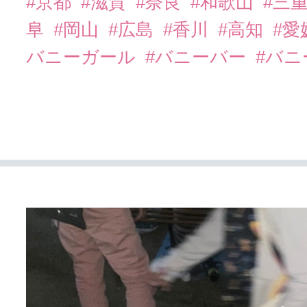
#京都
#滋賀
#奈良
#和歌山
#三
阜
#岡山
#広島
#香川
#高知
#愛
バニーガール
#バニーバー
#バ