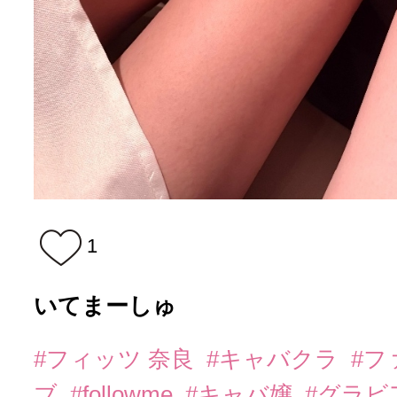
1
いてまーしゅ
#フィッツ 奈良
#キャバクラ
#フ
ブ
#followme
#キャバ嬢
#グラビ