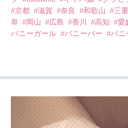
#京都
#滋賀
#奈良
#和歌山
#三
阜
#岡山
#広島
#香川
#高知
#愛
バニーガール
#バニーバー
#バ