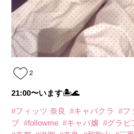
2
21:00〜います🏝️🌊
#フィッツ 奈良
#キャバクラ
#フ
ブ
#followme
#キャバ嬢
#グラビ