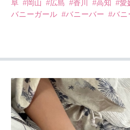
阜
#岡山
#広島
#香川
#高知
#愛
バニーガール
#バニーバー
#バ