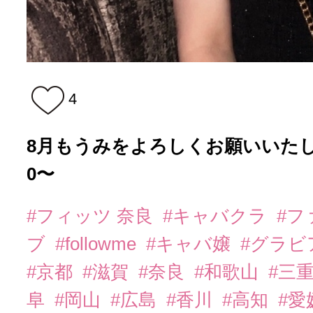
4
8月もうみをよろしくお願いいたします
0〜
#フィッツ 奈良
#キャバクラ
#フ
ブ
#followme
#キャバ嬢
#グラビ
#京都
#滋賀
#奈良
#和歌山
#三
阜
#岡山
#広島
#香川
#高知
#愛